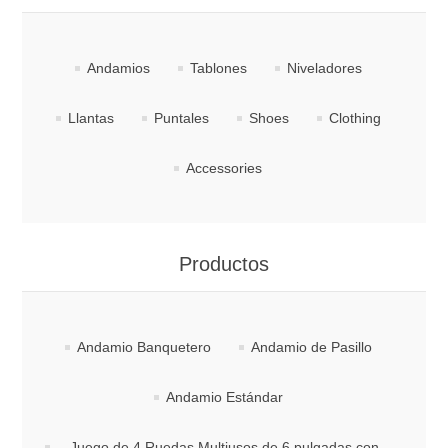
Andamios
Tablones
Niveladores
Llantas
Puntales
Shoes
Clothing
Accessories
Productos
Andamio Banquetero
Andamio de Pasillo
Andamio Estándar
Juego de 4 Ruedas Multiusos de 6 pulgadas con